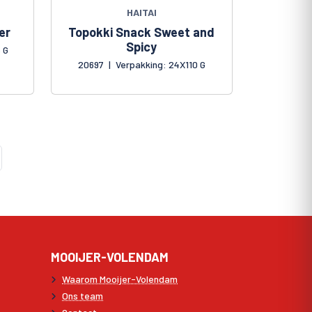
HAITAI
er
Topokki Snack Sweet and
Spicy
 G
20697
|
Verpakking: 24X110 G
MOOIJER-VOLENDAM
Waarom Mooijer-Volendam
Ons team