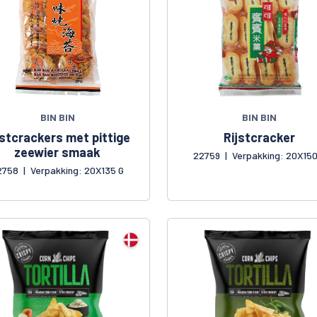
BIN BIN
BIN BIN
jstcrackers met pittige
Rijstcracker
zeewier smaak
22759
|
Verpakking: 20X150
2758
|
Verpakking: 20X135 G