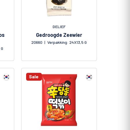
DELIEF
os
Gedroogde Zeewier
20660
|
Verpakking: 24X13,5 G
 G
Sale