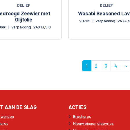
DELIEF
DELIEF
edroogd Zeewier met
Wasabi Seasoned Lav
Olijfolie
20705
|
Verpakking: 24X4,5
0661
|
Verpakking: 24X13,5 G
1
2
3
4
>
T AAN DE SLAG
ACTIES
t worden
Brochures
hures
Nieuw binnen diepvries