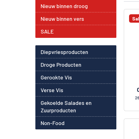
Nieuw binnen droog
Nieuw binnen vers
Sa
SALE
Diepvriesproducten
Droge Producten
Gerookte Vis
Verse Vis
2
Gekoelde Salades en
Zuurproducten
Non-Food