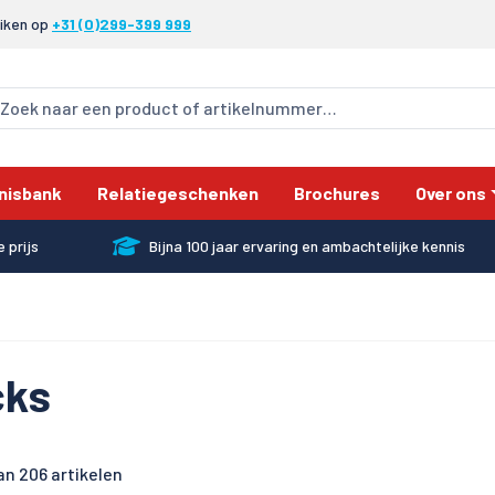
eiken op
+31 (0)299-399 999
nisbank
Relatiegeschenken
Brochures
Over ons
 prijs
Bijna 100 jaar ervaring en ambachtelijke kennis
cks
n 206 artikelen