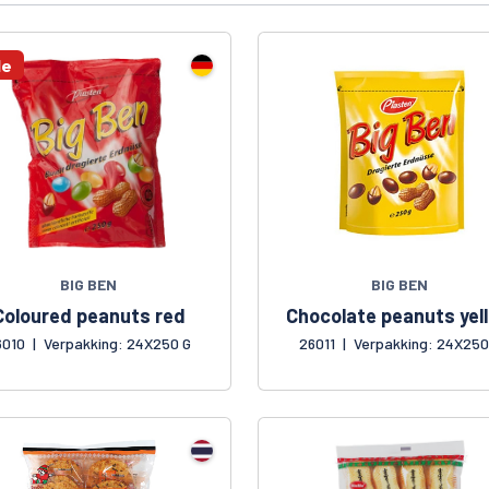
le
BIG BEN
BIG BEN
Coloured peanuts red
Chocolate peanuts yel
6010
|
Verpakking: 24X250 G
26011
|
Verpakking: 24X250