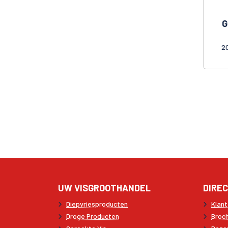
NICE CHOICE
G
NONGSHIM
OHO!
2
OREO
ORION
PEELERZ
PINK LOTUS
PLAZA DEL SOL
REHA
RISE BUDDY
ROYAL FAMILY
SA GIANG
SAMYANG
SARACH
UW VISGROOTHANDEL
DIREC
SEOJU
Diepvriesproducten
Klan
SNACK FOODS
Droge Producten
Broc
SPESHOW