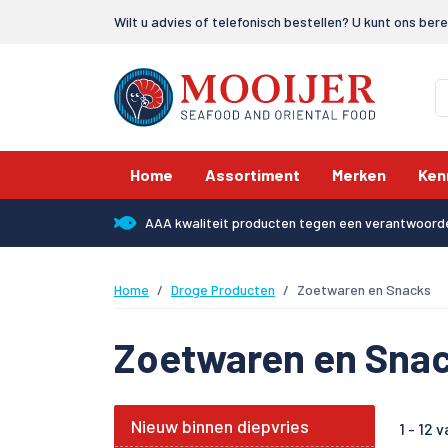
Wilt u advies of telefonisch bestellen? U kunt ons ber
Home
Assortiment
Merken
Ken
AAA kwaliteit producten tegen een verantwoorde
Home
Droge Producten
Zoetwaren en Snacks
Zoetwaren en Sna
Nieuw binnen diepvries
1 -
12
va