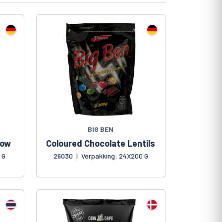
BIG BEN
low
Coloured Chocolate Lentils
 G
26030
|
Verpakking: 24X200 G