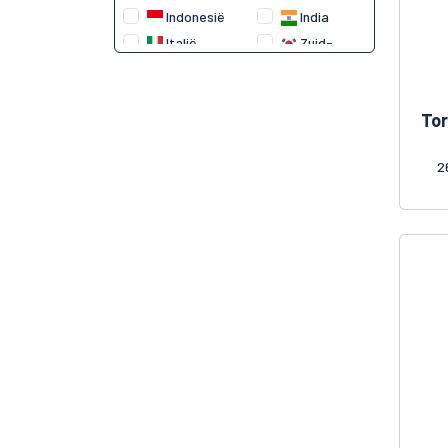
Indonesië
India
HIEP LONG
Italië
Zuid-
HUNG CUONG
Korea
JOHNY BEE
Litouwen
Maleisië
KANAAN
Tor
Nederland
Polen
KENJU
Thailand
Turkije
KETTLE CHIPS
2
Taiwan
Vietnam
KOIKEYA
KOPIKO
KORIKO
KRAMBALS
KRONOS
LAY'S
LOOK-O-LOOK
LOTTE
MELTING SWEET
MENDEZ
MENTOS