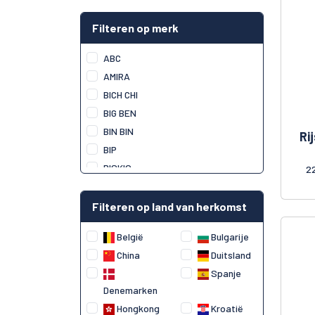
Filteren op merk
ABC
AMIRA
BICH CHI
BIG BEN
BIN BIN
Ri
BIP
BISKIO
2
CAPRI SUN
CHUPA CHUPS
Filteren op land van herkomst
CORN CHIPS
België
Bulgarije
DAVIMEX
China
Duitsland
DELIEF
Spanje
FRUITTELLA
Denemarken
HAITAI
Hongkong
Kroatië
HI-PO