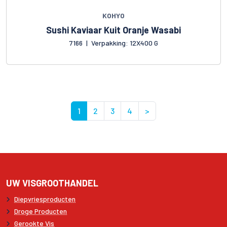
KOHYO
Sushi Kaviaar Kuit Oranje Wasabi
7166
|
Verpakking: 12X400 G
1
2
3
4
>
UW VISGROOTHANDEL
Diepvriesproducten
Droge Producten
Gerookte Vis