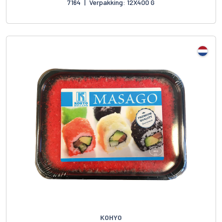
7164
|
Verpakking: 12X400 G
KOHYO