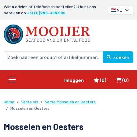
Wilt u advies of telefonisch bestellen? U kunt ons
bereiken op
+31 (0)299-399 999
Zoeken
Favorieten
Winke
Inloggen
(0)
(0)
Home
Verse Vis
Verse Mosselen en Oesters
Mosselen en Oesters
Mosselen en Oesters