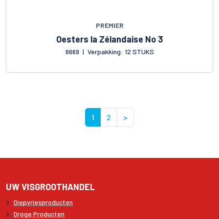
PREMIER
Oesters la Zélandaise No 3
6669
|
Verpakking: 12 STUKS
1
2
>
UW VISGROOTHANDEL
Diepvriesproducten
Droge Producten