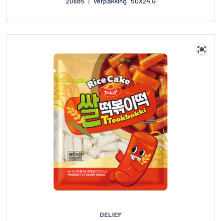
20685
|
Verpakking: 50X24 G
DELIEF