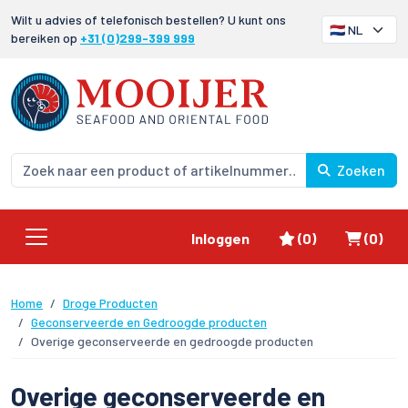
Wilt u advies of telefonisch bestellen? U kunt ons
bereiken op
+31 (0)299-399 999
Zoeken
Favorieten
Winke
Inloggen
(0)
(0)
Home
Droge Producten
Geconserveerde en Gedroogde producten
Overige geconserveerde en gedroogde producten
Overige geconserveerde en