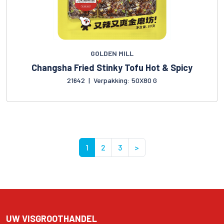
GOLDEN MILL
Changsha Fried Stinky Tofu Hot & Spicy
21642
|
Verpakking: 50X80 G
1
2
3
>
UW VISGROOTHANDEL