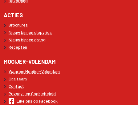
Bezorging
ACTIES
Brochures
Nieuw binnen diepvries
Nieuw binnen droog
Recepten
MOOIJER-VOLENDAM
Waarom Mooijer-Volendam
Ons team
Contact
Privacy- en Cookiebeleid
Like ons op Facebook
Volg ons op LinkedIn
Copyright © 2026 Mooijer-Volendam