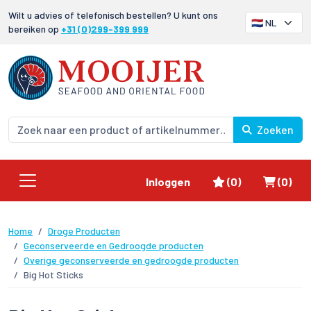
Wilt u advies of telefonisch bestellen? U kunt ons
bereiken op
+31 (0)299-399 999
Zoeken
Favorieten
Winke
Inloggen
(0)
(0)
Home
Droge Producten
Geconserveerde en Gedroogde producten
Overige geconserveerde en gedroogde producten
Big Hot Sticks