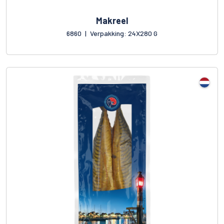
Makreel
6860
|
Verpakking: 24X280 G