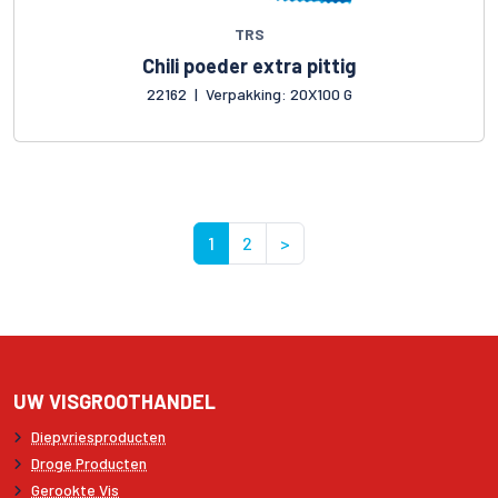
TRS
Chili poeder extra pittig
22162
|
Verpakking: 20X100 G
1
2
>
UW VISGROOTHANDEL
Diepvriesproducten
Droge Producten
Gerookte Vis