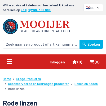
Wilt u advies of telefonisch bestellen? U kunt ons
bereiken op
+31 (0)299-399 999
Zoeken
Favorieten
Winke
Inloggen
(0)
(0)
Home
Droge Producten
Geconserveerde en Gedroogde producten
Bonen en Zaden
Rode linzen
Rode linzen