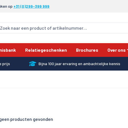
eiken op
+31 (0)299-399 999
nisbank
Relatiegeschenken
Brochures
Over ons
 prijs
Bijna 100 jaar ervaring en ambachtelijke kennis
n geen producten gevonden