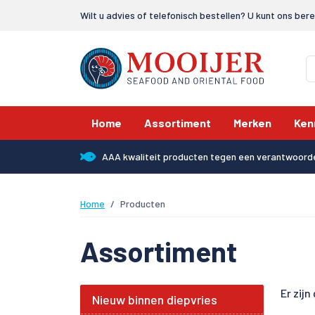
Wilt u advies of telefonisch bestellen? U kunt ons ber
Home
Assortiment
Merken
Ken
AAA kwaliteit producten tegen een verantwoorde
Home
Producten
Assortiment
Er zij
Nieuw binnen diepvries