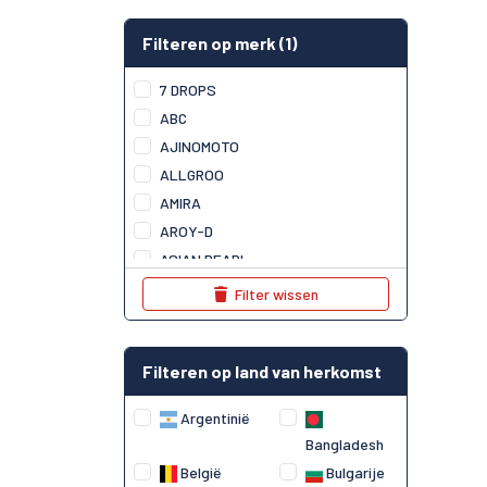
Filteren op merk
(1)
7 DROPS
ABC
AJINOMOTO
ALLGROO
AMIRA
AROY-D
ASIAN PEARL
ASIAN PRAWN
Filter wissen
AU LAC
AUTHENTIC
Filteren op land van herkomst
BAMBOO KITCHEN
BAMBOO TREE
Argentinië
BAN MAI
Bangladesh
BEN'S
België
Bulgarije
BICH CHI