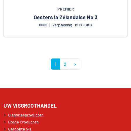
PREMIER
Oesters la Zélandaise No 3
6669
|
Verpakking: 12 STUKS
1
2
>
UW VISGROOTHANDEL
Diepvriesproducten
Droge Producten
Gerookte Vis