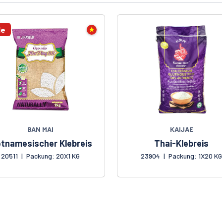
le
BAN MAI
KAIJAE
etnamesischer Klebreis
Thai-Klebreis
20511
|
Packung: 20X1 KG
23904
|
Packung: 1X20 K