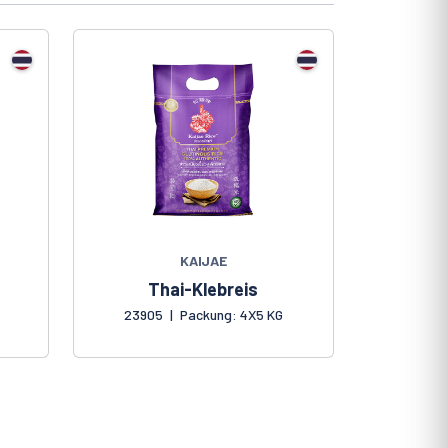
KAIJAE
Thai-Klebreis
G
23905
|
Packung: 4X5 KG