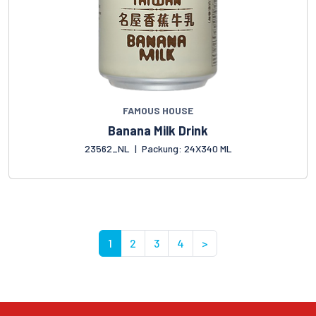
FAMOUS HOUSE
Banana Milk Drink
23562_NL
|
Packung: 24X340 ML
1
2
3
4
>