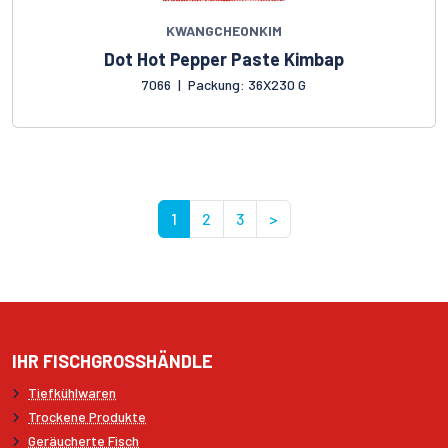
KWANGCHEONKIM
Dot Hot Pepper Paste Kimbap
7066
|
Packung: 36X230 G
1
2
3
>
IHR FISCHGROSSHÄNDLE
Tiefkühlwaren
Trockene Produkte
Geräucherte Fisch