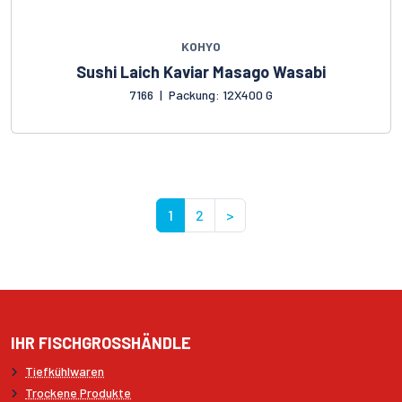
KOHYO
Sushi Laich Kaviar Masago Wasabi
7166
|
Packung: 12X400 G
1
2
>
IHR FISCHGROSSHÄNDLE
Tiefkühlwaren
Trockene Produkte