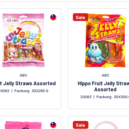
Sale
ABC
ABC
it Jelly Straws Assorted
Hippo Fruit Jelly Stra
Assorted
20062
|
Packung: 30X260 G
20063
|
Packung: 30X300 
Sale