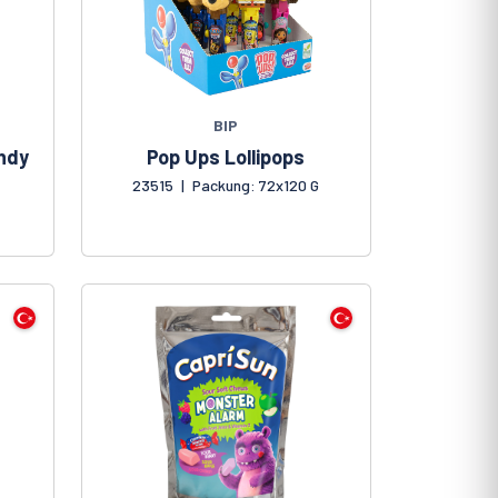
BIP
ndy
Pop Ups Lollipops
23515
|
Packung: 72x120 G