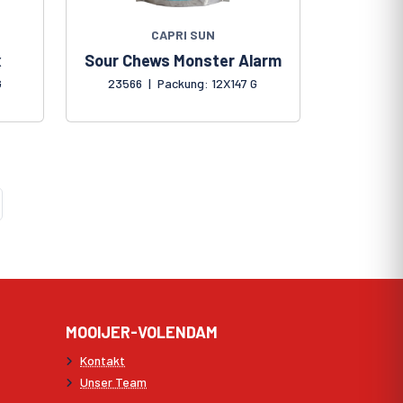
CAPRI SUN
x
Sour Chews Monster Alarm
G
23566
|
Packung: 12X147 G
MOOIJER-VOLENDAM
Kontakt
Unser Team