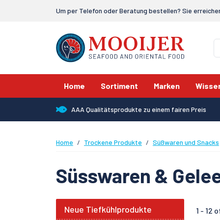
Um per Telefon oder Beratung bestellen? Sie erreiche
Home
Sortiment
Marken
Wisse
AAA Qualitätsprodukte zu einem fairen Preis
Home
Trockene Produkte
Süßwaren und Snacks
Süsswaren & Gele
Neue Tiefkühlprodukte
1 -
12
of