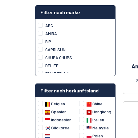
Filter nach marke
ABC
AMIRA
BIP
CAPRI SUN
CHUPA CHUPS
An
DELIEF
FRUITTELLA
HI-PO
HIEP LONG
Filter nach herkunftsland
JOHNY BEE
Belgien
China
KOPIKO
Spanien
Hongkong
LOOK-O-LOOK
Indonesien
Italien
MELTING SWEET
Südkorea
Malaysia
MENTOS
Polen
PEELERZ