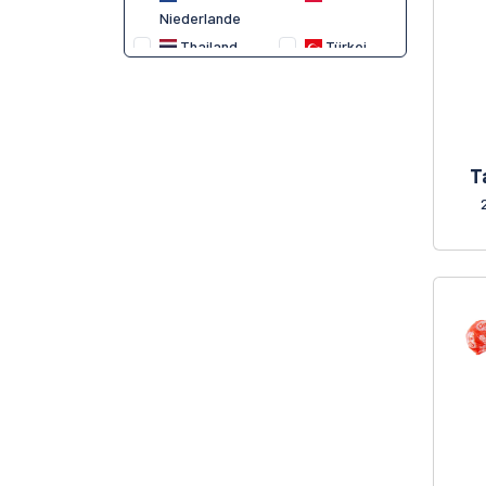
Niederlande
SARACH
Thailand
Türkei
SEOJU
Taiwan
Vietnam
SPESHOW
STRIKING
THUAN PHAT
VIDAL
T