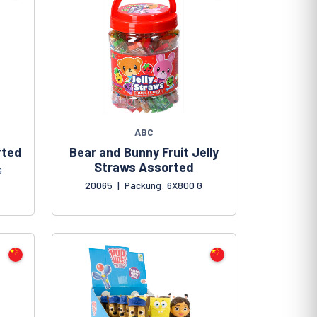
ABC
rted
Bear and Bunny Fruit Jelly
Straws Assorted
G
20065
|
Packung: 6X800 G