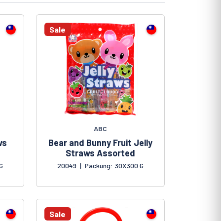
Sale
ABC
ws
Bear and Bunny Fruit Jelly
Straws Assorted
G
20049
|
Packung: 30X300 G
Sale