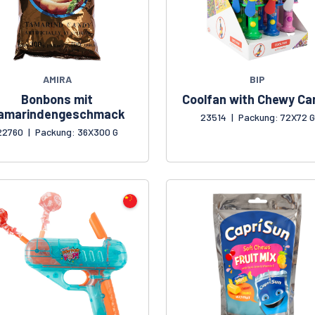
AMIRA
BIP
Bonbons mit
Coolfan with Chewy Ca
amarindengeschmack
23514
|
Packung: 72X72 G
22760
|
Packung: 36X300 G