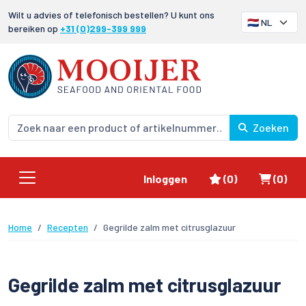
Wilt u advies of telefonisch bestellen? U kunt ons
bereiken op
+31 (0)299-399 999
Zoeken
Favorieten
Winke
Inloggen
(0)
(0)
Home
Recepten
Gegrilde zalm met citrusglazuur
Gegrilde zalm met citrusglazuur