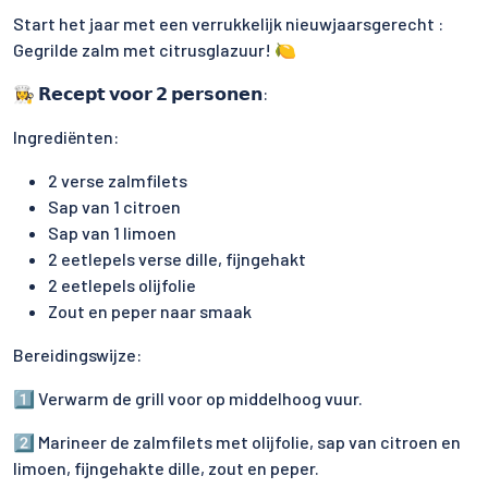
Start het jaar met een verrukkelijk nieuwjaarsgerecht :
Gegrilde zalm met citrusglazuur! 🍋
👩‍🍳 𝗥𝗲𝗰𝗲𝗽𝘁 𝘃𝗼𝗼𝗿 𝟮 𝗽𝗲𝗿𝘀𝗼𝗻𝗲𝗻:
Ingrediënten:
2 verse zalmfilets
Sap van 1 citroen
Sap van 1 limoen
2 eetlepels verse dille, fijngehakt
2 eetlepels olijfolie
Zout en peper naar smaak
Bereidingswijze:
1️⃣ Verwarm de grill voor op middelhoog vuur.
2️⃣ Marineer de zalmfilets met olijfolie, sap van citroen en
limoen, fijngehakte dille, zout en peper.