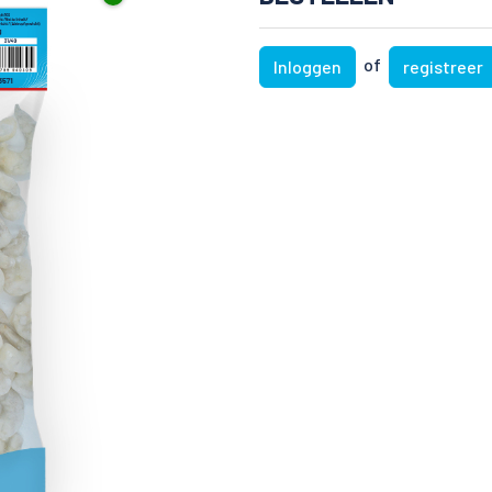
of
Inloggen
registreer