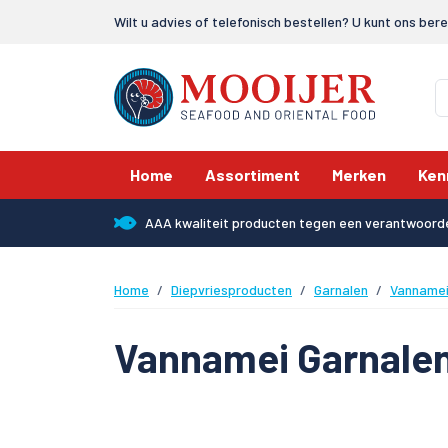
Wilt u advies of telefonisch bestellen? U kunt ons ber
Home
Assortiment
Merken
Ken
AAA kwaliteit producten tegen een verantwoorde
Home
Diepvriesproducten
Garnalen
Vannamei
Vannamei Garnalen