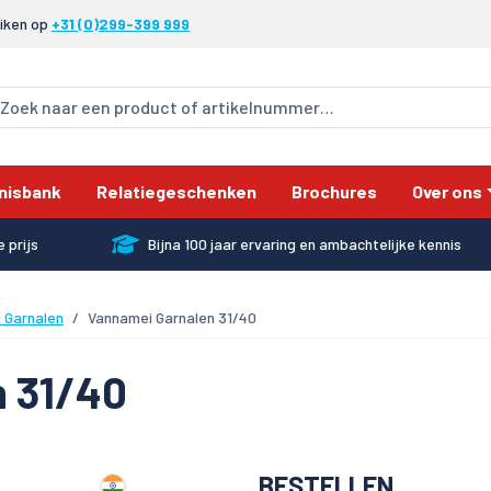
eiken op
+31 (0)299-399 999
nisbank
Relatiegeschenken
Brochures
Over ons
 prijs
Bijna 100 jaar ervaring en ambachtelijke kennis
 Garnalen
Vannamei Garnalen 31/40
 31/40
BESTELLEN