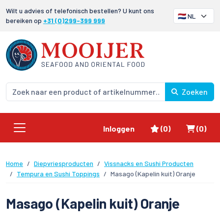
Wilt u advies of telefonisch bestellen? U kunt ons
bereiken op
+31 (0)299-399 999
Zoeken
Favorieten
Winke
Inloggen
(0)
(0)
Home
Diepvriesproducten
Vissnacks en Sushi Producten
Tempura en Sushi Toppings
Masago (Kapelin kuit) Oranje
Masago (Kapelin kuit) Oranje