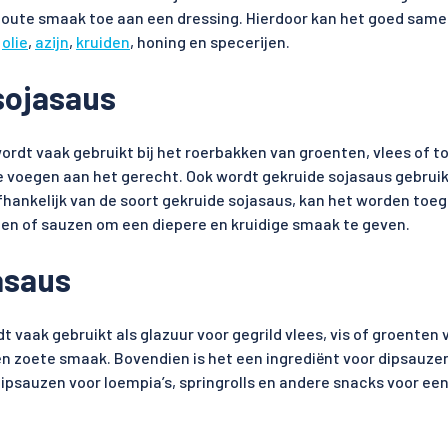
 zoute smaak toe aan een dressing. Hierdoor kan het goed sa
s
olie
,
azijn
,
kruiden
, honing en specerijen.
sojasaus
ordt vaak gebruikt bij het roerbakken van groenten, vlees of 
te voegen aan het gerecht. Ook wordt gekruide sojasaus gebruik
hankelijk van de soort gekruide sojasaus, kan het worden toe
en of sauzen om een diepere en kruidige smaak te geven.
asaus
t vaak gebruikt als glazuur voor gegrild vlees, vis of groenten 
en zoete smaak. Bovendien is het een ingrediënt voor dipsauze
dipsauzen voor loempia’s, springrolls en andere snacks voor ee