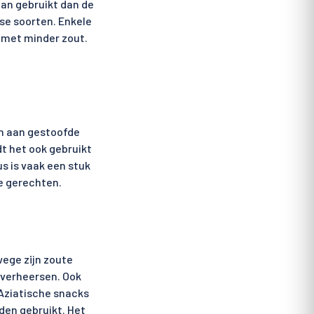
aan gebruikt dan de
se soorten. Enkele
n met minder zout.
en aan gestoofde
t het ook gebruikt
s is vaak een stuk
me gerechten.
ege zijn zoute
overheersen. Ook
Aziatische snacks
den gebruikt. Het