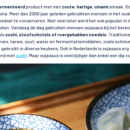
ermenteerd
product met een
zoute
,
hartige
,
umami
smaak. So
China. Meer dan 2000 jaar geleden gebruikten mensen in het ou
oedsel te conserveren. Niet veel later werd het ook populair i
ken. Vandaag de dag gebruiken mensen sojasaus bij het berei
als
sushi, stoofschotels of roergebakken noedels
. Tradition
en, tarwe, zout, water en fermentatiemiddelen, zoals schimme
gebruikt in diverse keukens. Ook in Nederlands is sojasaus erg 
erd met
sushi
. Maar sojasaus is veelzijdiger dan enkel een dip v