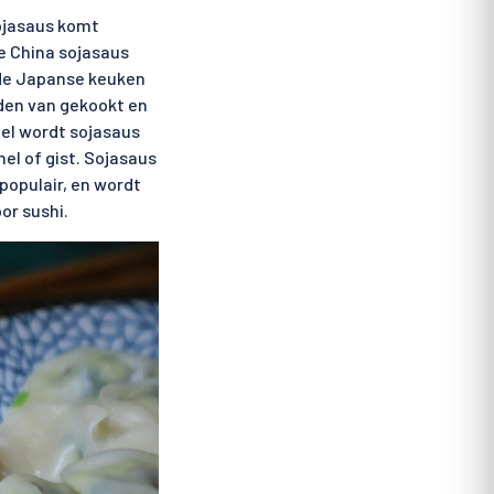
jasaus komt
de China sojasaus
n de Japanse keuken
den van gekookt en
eel wordt sojasaus
l of gist. Sojasaus
populair, en wordt
oor sushi.