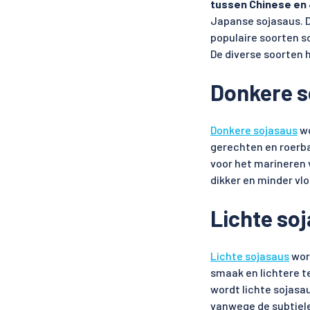
tussen Chinese en
Japanse sojasaus. D
populaire soorten so
De diverse soorten
Donkere s
Donkere sojasaus
wo
gerechten en roerba
voor het marineren 
dikker en minder vlo
Lichte so
Lichte sojasaus
word
smaak en lichtere t
wordt lichte sojasau
vanwege de subtiele