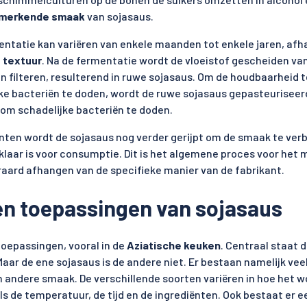
merkende smaak
van sojasaus.
entatie kan variëren van enkele maanden tot enkele jaren, afha
n
textuur
. Na de fermentatie wordt de vloeistof gescheiden va
en filteren, resulterend in ruwe sojasaus. Om de houdbaarheid 
ke bacteriën te doden, wordt de ruwe sojasaus gepasteuriseerd
 om schadelijke bacteriën te doden.
ten wordt de sojasaus nog verder gerijpt om de smaak te verb
klaar is voor consumptie. Dit is het algemene proces voor het
raard afhangen van de specifieke manier van de fabrikant.
 en toepassingen van sojasaus
toepassingen, vooral in de
Aziatische
keuken
. Centraal staat 
aar de ene sojasaus is de andere niet. Er bestaan namelijk vee
n andere smaak. De verschillende soorten variëren in hoe het w
s de temperatuur, de tijd en de ingrediënten. Ook bestaat er 