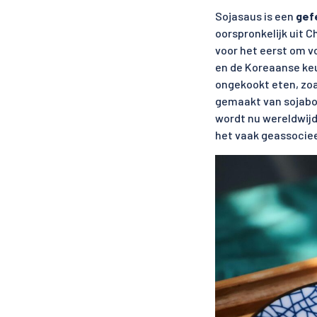
Sojasaus is een
gef
oorspronkelijk uit 
voor het eerst om v
en de Koreaanse keu
ongekookt eten, zo
gemaakt van sojabon
wordt nu wereldwijd 
het vaak geassocie