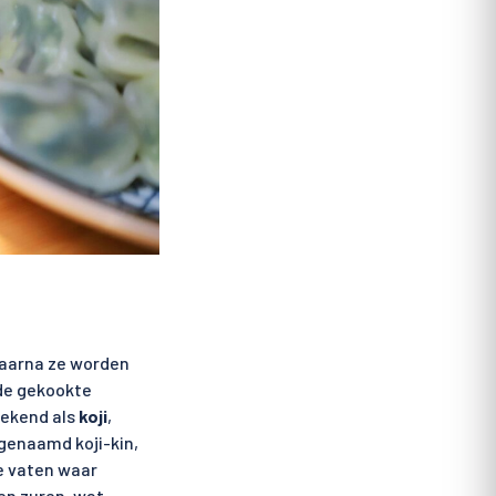
waarna ze worden
de gekookte
bekend als
koji
,
genaamd koji-kin,
e vaten waar
en zuren, wat