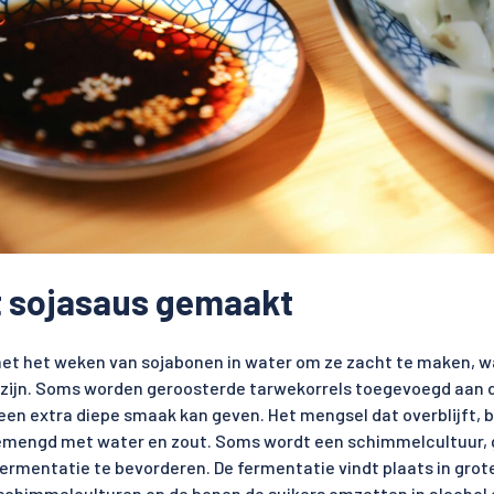
 sojasaus gemaakt
met het weken van sojabonen in water om ze zacht te maken, 
r zijn. Soms worden geroosterde tarwekorrels toegevoegd aan 
een extra diepe smaak kan geven. Het mengsel dat overblijft, 
emengd met water en zout. Soms wordt een schimmelcultuur, 
rmentatie te bevorderen. De fermentatie vindt plaats in grot
n schimmelculturen op de bonen de suikers omzetten in alcohol 