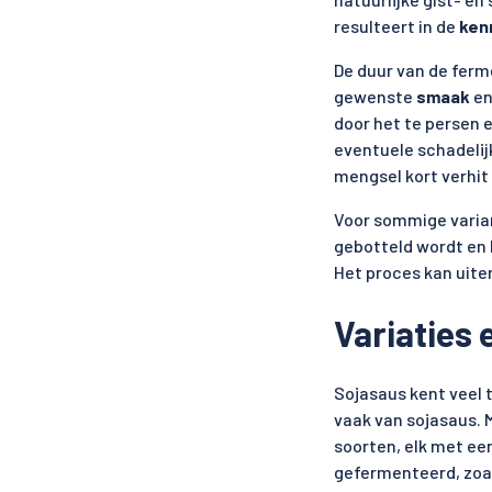
resulteert in de
ken
De duur van de ferm
gewenste
smaak
e
door het te persen 
eventuele schadelij
mengsel kort verhit
Voor sommige varian
gebotteld wordt en 
Het proces kan uite
Variaties
Sojasaus kent veel 
vaak van sojasaus. M
soorten, elk met ee
gefermenteerd, zoal