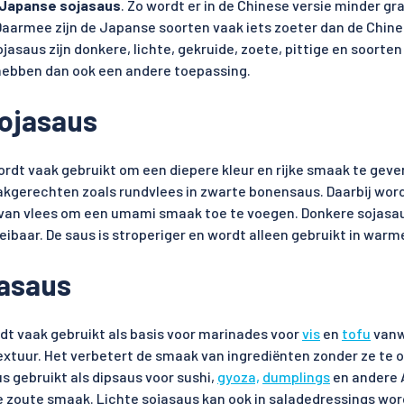
 Japanse sojasaus
. Zo wordt er in de Chinese versie minder gr
aarmee zijn de Japanse soorten vaak iets zoeter dan de Chine
jasaus zijn donkere, lichte, gekruide, zoete, pittige en soorte
 hebben dan ook een andere toepassing.
ojasaus
rdt vaak gebruikt om een diepere kleur en rijke smaak te gev
kgerechten zoals rundvlees in zwarte bonensaus. Daarbij word
van vlees om een umami smaak toe te voegen. Donkere sojasau
eibaar. De saus is stroperiger en wordt alleen gebruikt in war
jasaus
t vaak gebruikt als basis voor marinades voor
vis
en
tofu
vanw
extuur. Het verbetert de smaak van ingrediënten zonder ze te 
s gebruikt als dipsaus voor sushi,
gyoza,
dumplings
en andere 
 zoute smaak. Lichte sojasaus kan ook in saladedressings wor