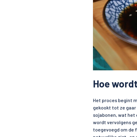
Hoe wordt
Het proces begint 
gekookt tot ze gaa
sojabonen, wat het 
wordt vervolgens g
toegevoegd om de fe
natuurlijke gist- e