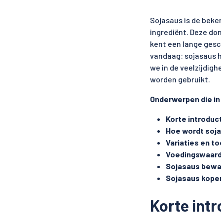
Sojasaus is de beke
ingrediënt. Deze do
kent een lange gesc
vandaag: sojasaus h
we in de veelzijdigh
worden gebruikt.
Onderwerpen die in
Korte introduc
Hoe wordt soj
Variaties en t
Voedingswaard
Sojasaus bew
Sojasaus kopen
Korte int