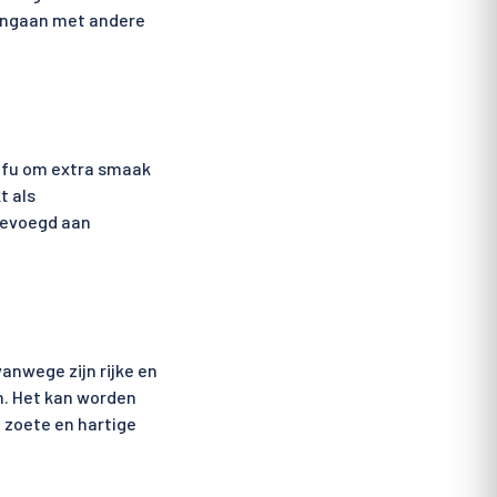
mengaan met andere
tofu om extra smaak
t als
gevoegd aan
vanwege zijn rijke en
n. Het kan worden
n zoete en hartige