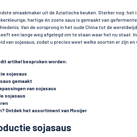
ndste smaakmaker uit de Aziatische keuken. Sterker nog: het 
nkerkleurige, hartige én zoete saus is gemaakt van geferment
hiedenis. Van de oorsprong in het oude China tot de wereldwijd
eeft een lange weg afgelegd om te staan waar het nu staat. In 
eid van sojasaus, zodat u precies weet welke soorten er zijn en
 dit artikel besproken worden:
tie sojasaus
asaus gemaakt
oepassingen van sojasaus
e sojasaus
aren
? Ontdek het assortiment van Mooijer
roductie sojasaus