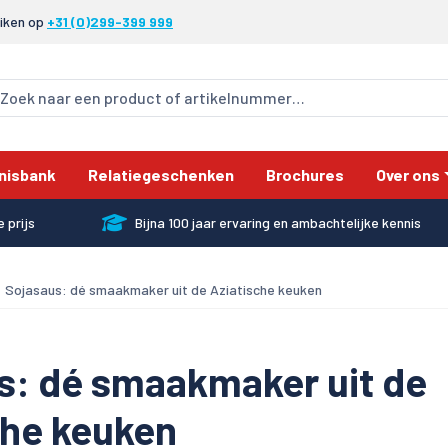
eiken op
+31 (0)299-399 999
nisbank
Relatiegeschenken
Brochures
Over ons
 prijs
Bijna 100 jaar ervaring en ambachtelijke kennis
Sojasaus: dé smaakmaker uit de Aziatische keuken
s: dé smaakmaker uit de
che keuken