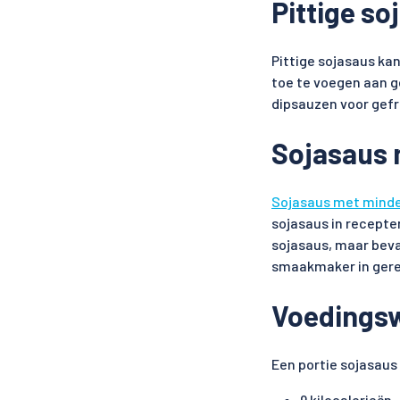
Pittige so
Pittige sojasaus ka
toe te voegen aan g
dipsauzen voor gefr
Sojasaus 
Sojasaus met minde
sojasaus in recepten
sojasaus, maar beva
smaakmaker in gere
Voedings
Een portie sojasaus 
9 kilocalorieën