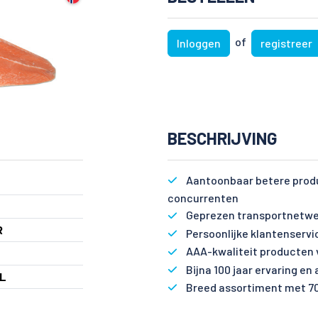
of
Inloggen
registreer
BESCHRIJVING
Aantoonbaar betere produ
concurrenten
Geprezen transportnetwe
R
Persoonlijke klantenservi
AAA-kwaliteit producten 
Bijna 100 jaar ervaring en
L
Breed assortiment met 7