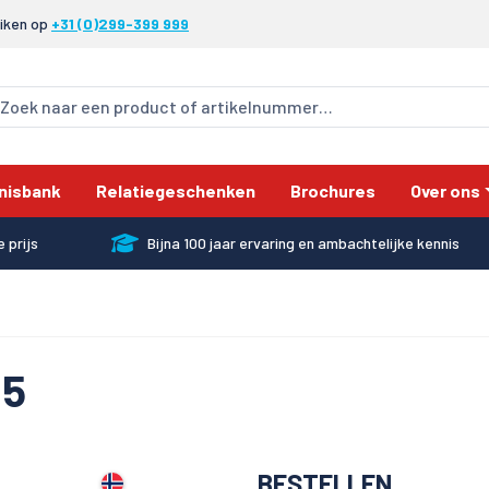
eiken op
+31 (0)299-399 999
nisbank
Relatiegeschenken
Brochures
Over ons
 prijs
Bijna 100 jaar ervaring en ambachtelijke kennis
/5
BESTELLEN