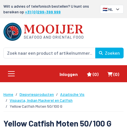
Wilt u advies of telefonisch bestellen? U kunt ons
bereiken op
+31 (0)299-399 999
Zoeken
Favorieten
Winke
Inloggen
(0)
(0)
Home
Diepvriesproducten
Aziatische Vis
Vispasta, Indian Mackerel en Catfish
Yellow Catfish Moten 50/100 G
Yellow Catfish Moten 50/100 G