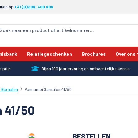
eiken op
+31 (0)299-399 999
nisbank
Relatiegeschenken
Brochures
Over ons
 prijs
Bijna 100 jaar ervaring en ambachtelijke kennis
 Garnalen
Vannamei Garnalen 41/50
 41/50
BESTELLEN