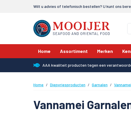
Wilt u advies of telefonisch bestellen? U kunt ons ber
Home
Assortiment
Merken
Ken
AAA kwaliteit producten tegen een verantwoorde
Home
Diepvriesproducten
Garnalen
Vannamei
Vannamei Garnalen