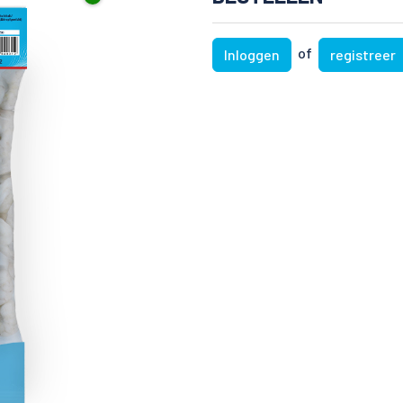
of
Inloggen
registreer