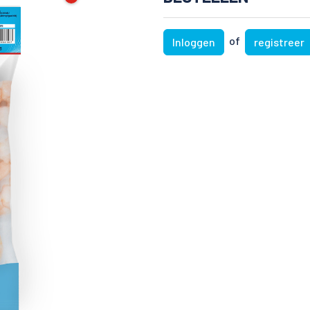
of
Inloggen
registreer