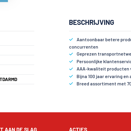
BESCHRIJVING
Aantoonbaar betere produ
concurrenten
Geprezen transportnetwe
Persoonlijke klantenservi
AAA-kwaliteit producten 
Bijna 100 jaar ervaring en
NTDARMD
Breed assortiment met 7
T AAN DE SLAG
ACTIES