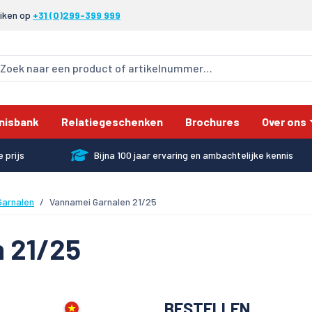
eiken op
+31 (0)299-399 999
nisbank
Relatiegeschenken
Brochures
Over ons
 prijs
Bijna 100 jaar ervaring en ambachtelijke kennis
Garnalen
Vannamei Garnalen 21/25
 21/25
BESTELLEN