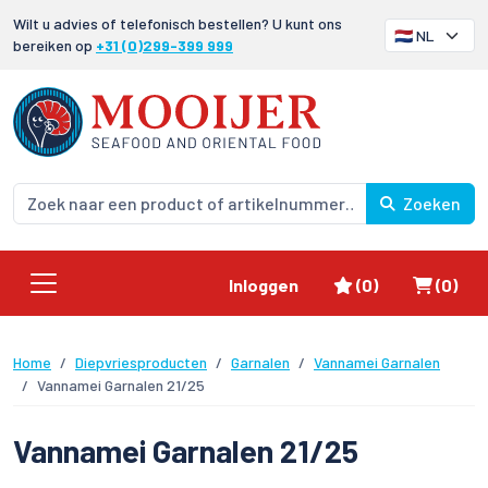
Wilt u advies of telefonisch bestellen? U kunt ons
bereiken op
+31 (0)299-399 999
Zoeken
Favorieten
Winke
Inloggen
(0)
(0)
Home
Diepvriesproducten
Garnalen
Vannamei Garnalen
Vannamei Garnalen 21/25
Vannamei Garnalen 21/25