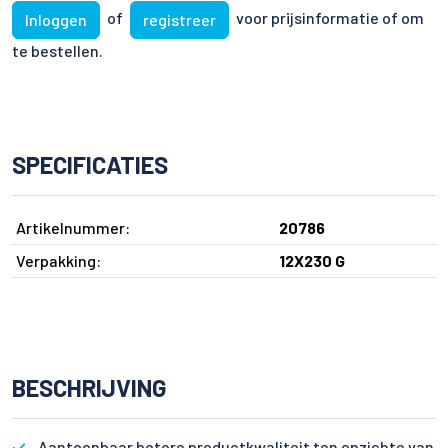
of
voor prijsinformatie of om
Inloggen
registreer
te bestellen.
SPECIFICATIES
Artikelnummer:
20786
Verpakking:
12X230 G
BESCHRIJVING
Aantoonbaar betere productkwaliteit ten opzichte van