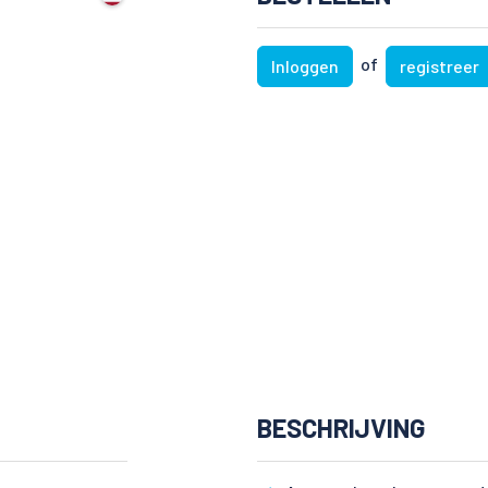
of
Inloggen
registreer
BESCHRIJVING