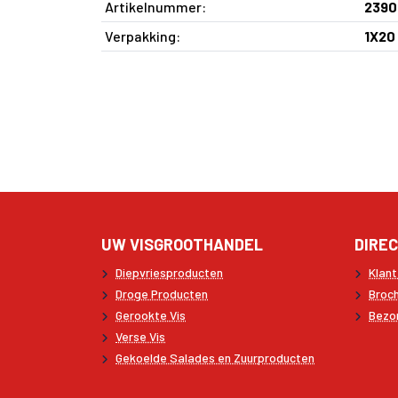
Artikelnummer:
2390
Verpakking:
1X20
UW VISGROOTHANDEL
DIREC
Diepvriesproducten
Klan
Droge Producten
Broc
Gerookte Vis
Bezo
Verse Vis
Gekoelde Salades en Zuurproducten