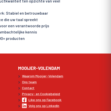
ctkwaliteit ten opzichte van veel
rk: Stabiel en betrouwbaar
ce die uw taal spreekt
voor een verantwoorde prijs
 ambachtelijke kennis
00+ producten
MOOIJER-VOLENDAM
Waarom Mooijer-Volendam
Ons team
Contact
Privacy- en Cookiebeleid
Like ons op Facebook
Volg ons op LinkedIn