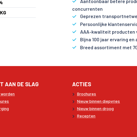
Aantoonbaar betere produ
4
concurrenten
 KG
Geprezen transportnetwe
Persoonlijke klantenservi
AAA-kwaliteit producten 
Bijna 100 jaar ervaring en
Breed assortiment met 7
T AAN DE SLAG
ACTIES
t worden
Brochures
hures
Nieuw binnen diepvries
rging
Nieuw binnen droog
Recepten