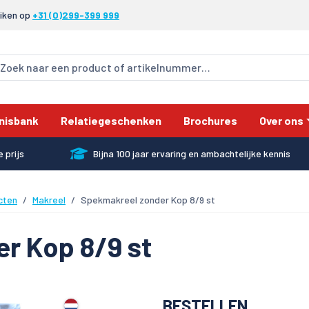
eiken op
+31 (0)299-399 999
nisbank
Relatiegeschenken
Brochures
Over ons
 prijs
Bijna 100 jaar ervaring en ambachtelijke kennis
cten
Makreel
Spekmakreel zonder Kop 8/9 st
r Kop 8/9 st
BESTELLEN