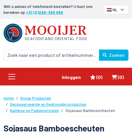
Wilt u advies of telefonisch bestellen? U kunt ons
bereiken op
+31 (0)299-399 999
Zoeken
Favorieten
Winke
Inloggen
(0)
(0)
Home
Droge Producten
Geconserveerde en Gedroogde producten
Bamboe en Paddenstoelen
Sojasaus Bamboescheuten
Sojasaus Bamboescheuten