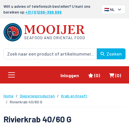
Wilt u advies of telefonisch bestellen? U kunt ons
bereiken op
+31 (0)299-399 999
Zoeken
Favorieten
Winke
Inloggen
(0)
(0)
Home
Diepvriesproducten
Krab en Kreeft
Rivierkrab 40/60 G
Rivierkrab 40/60 G