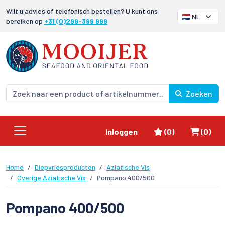
Wilt u advies of telefonisch bestellen? U kunt ons
bereiken op
+31 (0)299-399 999
Zoeken
Favorieten
Winke
Inloggen
(0)
(0)
Home
Diepvriesproducten
Aziatische Vis
Overige Aziatische Vis
Pompano 400/500
Pompano 400/500