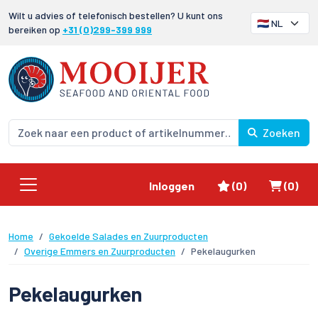
Wilt u advies of telefonisch bestellen? U kunt ons
bereiken op
+31 (0)299-399 999
Zoeken
Favorieten
Winke
Inloggen
(0)
(0)
Home
Gekoelde Salades en Zuurproducten
Overige Emmers en Zuurproducten
Pekelaugurken
Pekelaugurken