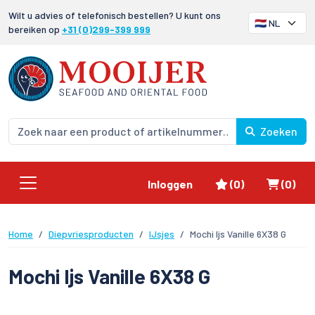
Wilt u advies of telefonisch bestellen? U kunt ons
bereiken op
+31 (0)299-399 999
Zoeken
Favorieten
Winke
Inloggen
(0)
(0)
Home
Diepvriesproducten
IJsjes
Mochi Ijs Vanille 6X38 G
Mochi Ijs Vanille 6X38 G