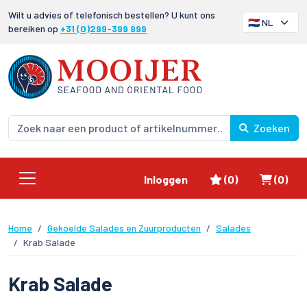
Wilt u advies of telefonisch bestellen? U kunt ons
bereiken op
+31 (0)299-399 999
Zoeken
Favorieten
Winke
Inloggen
(0)
(0)
Home
Gekoelde Salades en Zuurproducten
Salades
Krab Salade
Krab Salade