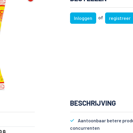
of
Inloggen
registreer
BESCHRIJVING
Aantoonbaar betere produ
concurrenten
0 G