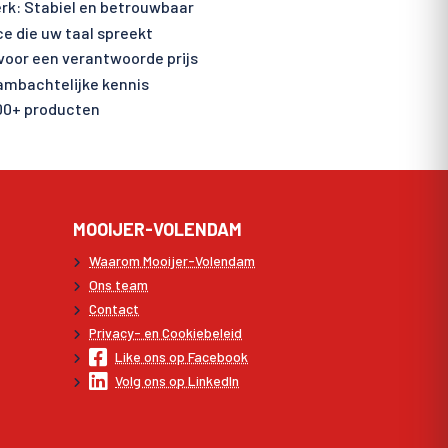
rk: Stabiel en betrouwbaar
ce die uw taal spreekt
voor een verantwoorde prijs
 ambachtelijke kennis
00+ producten
MOOIJER-VOLENDAM
Waarom Mooijer-Volendam
Ons team
Contact
Privacy- en Cookiebeleid
Like ons op Facebook
Volg ons op LinkedIn