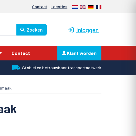
Nederlands
English
Deutsch
Français
Contact
Locaties
Inloggen
Zoeken
Contact
Klant worden
Stabiel en betrouwbaar transportnetwerk
nsmaak
aak