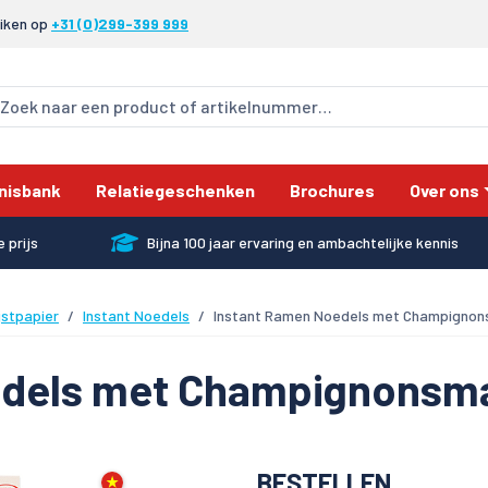
eiken op
+31 (0)299-399 999
nisbank
Relatiegeschenken
Brochures
Over ons
 prijs
Bijna 100 jaar ervaring en ambachtelijke kennis
jstpapier
Instant Noedels
Instant Ramen Noedels met Champigno
edels met Champignonsm
BESTELLEN