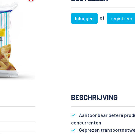
of
Inloggen
registreer
BESCHRIJVING
Aantoonbaar betere produ
concurrenten
Geprezen transportnetwe