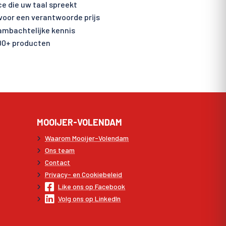
ce die uw taal spreekt
voor een verantwoorde prijs
 ambachtelijke kennis
00+ producten
MOOIJER-VOLENDAM
Waarom Mooijer-Volendam
Ons team
Contact
Privacy- en Cookiebeleid
Like ons op Facebook
Volg ons op LinkedIn