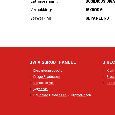
Latijnse naam:
DOSIDICUS GIG
Verpakking:
16X500 G
Verwerking:
GEPANEERD
UW VISGROOTHANDEL
DIREC
Diepvriesproducten
Klan
Droge Producten
Broc
Gerookte Vis
Bezo
Verse Vis
Gekoelde Salades en Zuurproducten