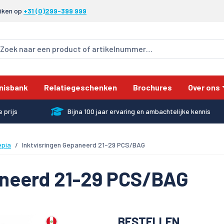
eiken op
+31 (0)299-399 999
nisbank
Relatiegeschenken
Brochures
Over ons
 prijs
Bijna 100 jaar ervaring en ambachtelijke kennis
epia
Inktvisringen Gepaneerd 21-29 PCS/BAG
aneerd 21-29 PCS/BAG
BESTELLEN