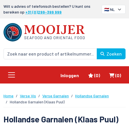
Wilt u advies of telefonisch bestellen? U kunt ons
bereiken op
+31 (0)299-399 999
Zoeken
Favorieten
Winke
Inloggen
(0)
(0)
Home
Verse Vis
Verse Garnalen
Hollandse Garnalen
Hollandse Garnalen (Klaas Puul)
Hollandse Garnalen (Klaas Puul)