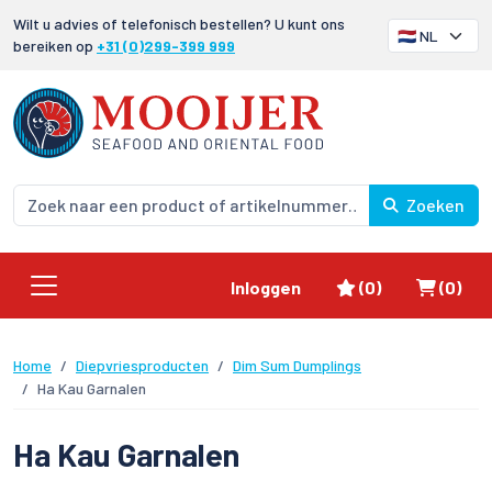
Wilt u advies of telefonisch bestellen? U kunt ons
bereiken op
+31 (0)299-399 999
Zoeken
Favorieten
Winke
Inloggen
(0)
(0)
Home
Diepvriesproducten
Dim Sum Dumplings
Ha Kau Garnalen
Ha Kau Garnalen