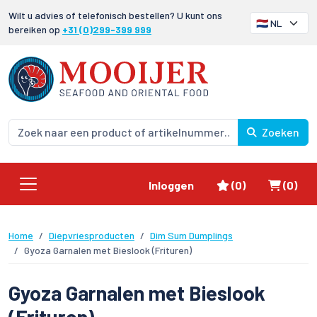
Wilt u advies of telefonisch bestellen? U kunt ons
bereiken op
+31 (0)299-399 999
Zoeken
Favorieten
Winke
Inloggen
(0)
(0)
Home
Diepvriesproducten
Dim Sum Dumplings
Gyoza Garnalen met Bieslook (Frituren)
Gyoza Garnalen met Bieslook
(Frituren)