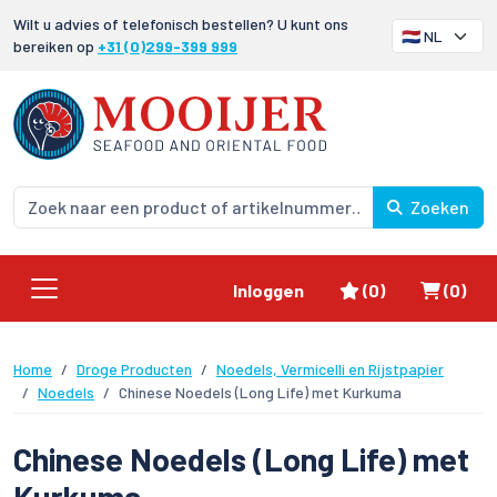
Wilt u advies of telefonisch bestellen? U kunt ons
bereiken op
+31 (0)299-399 999
Zoeken
Favorieten
Winke
Inloggen
(0)
(0)
Home
Droge Producten
Noedels, Vermicelli en Rijstpapier
Noedels
Chinese Noedels (Long Life) met Kurkuma
Chinese Noedels (Long Life) met
Kurkuma