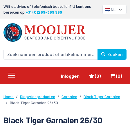
Wilt u advies of telefonisch bestellen? U kunt ons
bereiken op
+31 (0)299-399 999
Zoeken
Favorieten
Winke
Inloggen
(0)
(0)
Home
Diepvriesproducten
Garnalen
Black Tiger Garnalen
Black Tiger Garnalen 26/30
Black Tiger Garnalen 26/30