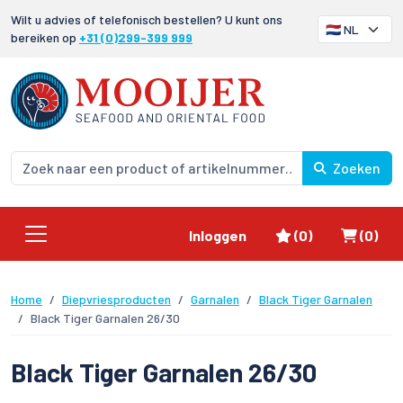
Wilt u advies of telefonisch bestellen? U kunt ons
bereiken op
+31 (0)299-399 999
Zoeken
Favorieten
Winke
Inloggen
(0)
(0)
Home
Diepvriesproducten
Garnalen
Black Tiger Garnalen
Black Tiger Garnalen 26/30
Black Tiger Garnalen 26/30