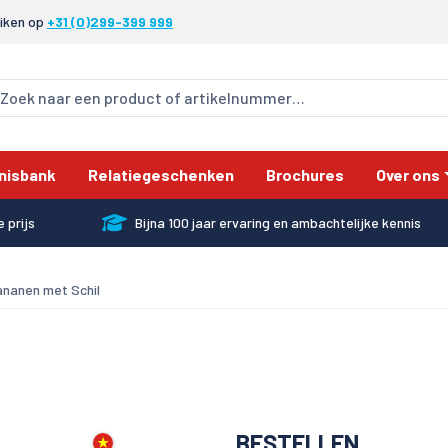
eiken op
+31 (0)299-399 999
nisbank
Relatiegeschenken
Brochures
Over ons
 prijs
Bijna 100 jaar ervaring en ambachtelijke kennis
ananen met Schil
BESTELLEN