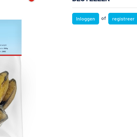
of
Inloggen
registreer