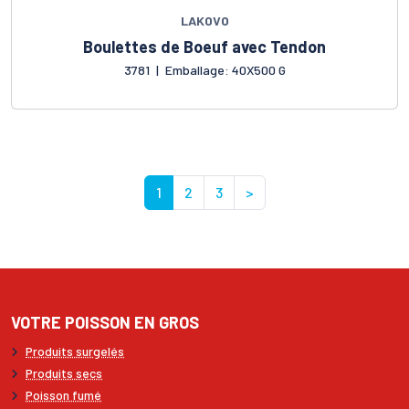
LAKOVO
Boulettes de Boeuf avec Tendon
3781
|
Emballage: 40X500 G
1
2
3
>
VOTRE POISSON EN GROS
Produits surgelés
Produits secs
Poisson fumé