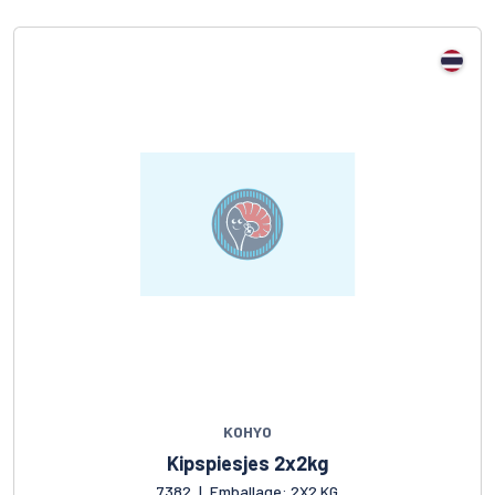
KOHYO
Kipspiesjes 2x2kg
7382
|
Emballage: 2X2 KG