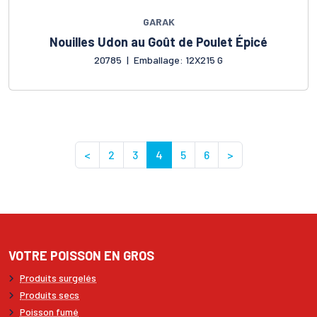
GARAK
Nouilles Udon au Goût de Poulet Épicé
20785
|
Emballage: 12X215 G
<
2
3
4
5
6
>
VOTRE POISSON EN GROS
Produits surgelés
Produits secs
Poisson fumé