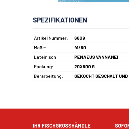
SPEZIFIKATIONEN
Artikel Nummer:
6609
Maße:
41/50
Lateinisch:
PENAEUS VANNAMEI
Packung:
20X500 G
Berarbeitung:
GEKOCHT GESCHÄLT UND
IHR FISCHGROSSHÄNDLE
SOFO