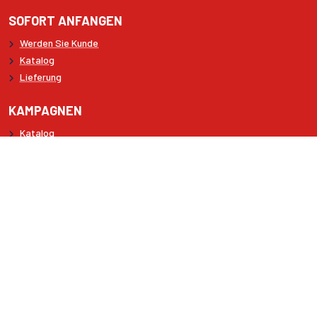
SOFORT ANFANGEN
Werden Sie Kunde
Katalog
Lieferung
KAMPAGNEN
Katalog
Neue Tiefkühlprodukte
Neue Trockene Produkte
MOOIJER-VOLENDAM
Kontakt
Unser Team
Copyright © 2026 Mooijer-Volendam