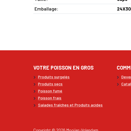
Emballage:
24X30
VOTRE POISSON EN GROS
COMM
Produits surgelés
Deven
Produits secs
Cata
Poisson fumé
Poisson frais
Salades fraîches et Produits acides
Copyright © 2026 Mooijer-Volendam