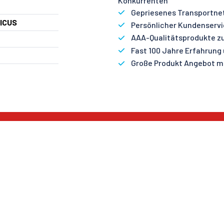
Konkurrenten
Gepriesenes Transportnetz
ICUS
Persönlicher Kundenservic
AAA-Qualitätsprodukte zu
Fast 100 Jahre Erfahrung
Große Produkt Angebot mi
RT ANFANGEN
KAMPAGNEN
en Sie Kunde
Katalog
log
Neue Tiefkühlprodukte
rung
Neue Trockene Produkte