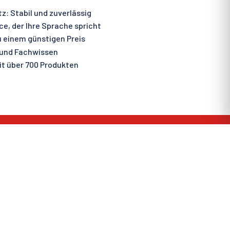
: Stabil und zuverlässig
e, der Ihre Sprache spricht
 einem günstigen Preis
 und Fachwissen
t über 700 Produkten
MOOIJER-VOLENDAM
Kontakt
Unser Team