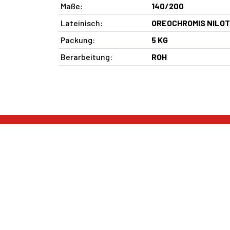
Maße:
140/200
Lateinisch:
OREOCHROMIS NILOT
Packung:
5 KG
Berarbeitung:
ROH
IHR FISCHGROSSHÄNDLE
SOFO
Tiefkühlwaren
Werd
Trockene Produkte
Kata
Geräucherte Fisch
Liefe
Frisch Fisch
Gekühlte Salate und saure Produkte