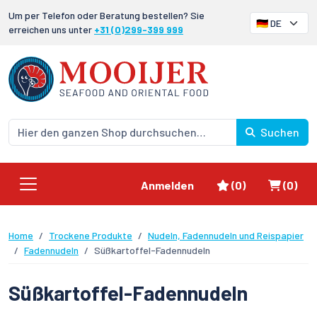
Um per Telefon oder Beratung bestellen? Sie
erreichen uns unter
+31 (0)299-399 999
Suchen
Favoriten
Waren
Anmelden
(0)
(0)
Home
Trockene Produkte
Nudeln, Fadennudeln und Reispapier
Fadennudeln
Süßkartoffel-Fadennudeln
Süßkartoffel-Fadennudeln