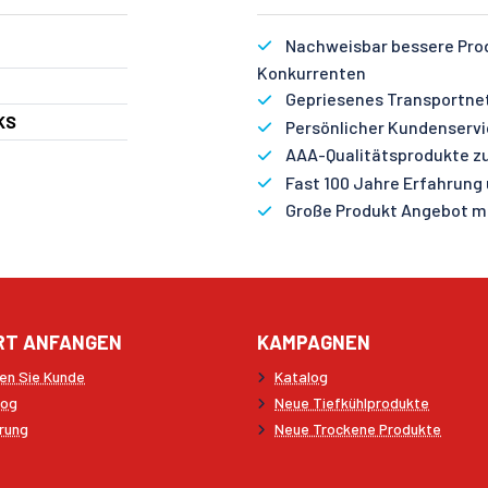
Nachweisbar bessere Produ
Konkurrenten
Gepriesenes Transportnetz
KS
Persönlicher Kundenservic
AAA-Qualitätsprodukte zu
Fast 100 Jahre Erfahrung
Große Produkt Angebot mi
RT ANFANGEN
KAMPAGNEN
en Sie Kunde
Katalog
log
Neue Tiefkühlprodukte
rung
Neue Trockene Produkte