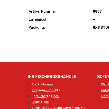
Artikel Nummer:
6867
Lateinisch:
-
Packung:
8X8 STU
IHR FISCHGROSSHÄNDLE
SOFO
Tiefkühlwaren
Werd
Trockene Produkte
Kata
Geräucherte Fisch
Liefe
Frisch Fisch
Gekühlte Salate und saure Produkte